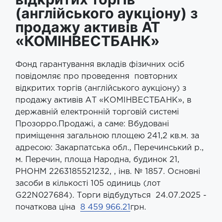
(англійського аукціону) з
продажу активів АТ
«КОМІНВЕСТБАНК»
Фонд гарантування вкладів фізичних осіб
повідомляє про проведення повторних
відкритих торгів (англійського аукціону) з
продажу активів АТ «КОМІНВЕСТБАНК», в
державній електронній торговій системі
Прозорро.Продажі, а саме: Вбудовані
приміщення загальною площею 241,2 кв.м. за
адресою: Закарпатська обл., Перечинський р.,
м. Перечин, площа Народна, будинок 21,
РНОНМ 2263185521232, , інв. № 1857. Основні
засоби в кількості 105 одиниць (лот
G22N027684). Торги відбудуться
24
.07.2025 -
початкова ціна
8 459 966.21
грн.