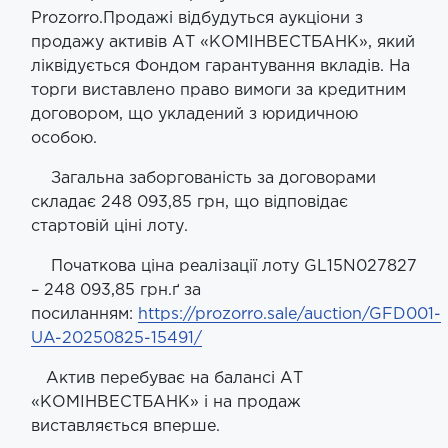
Prozorro.Продажі відбудуться аукціони з
продажу активів АТ «КОМІНВЕСТБАНК», який
ліквідується Фондом гарантування вкладів. На
торги виставлено право вимоги за кредитним
договором, що укладений з юридичною
особою.
Загальна заборгованість за договорами
складає 248 093,85 грн, що відповідає
стартовій ціні лоту.
​ Початкова ціна реалізації лоту GL15N027827
– 248 093,85 грн.ґ за
посиланням:
https://prozorro.sale/auction/GFD001-
UA-20250825-15491/
​ Актив перебуває на балансі АТ
«КОМІНВЕСТБАНК» і на продаж
виставляється вперше.