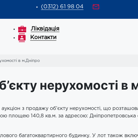
(0312) 61 98 04
Ліквідація
Контакти
ухомості в м.Дніпро
б’єкту нерухомості в 
я аукціон з продажу об’єкту нерухомості, що розташов
ою площею 140,8 кв.м. за адресою: Дніпропетровська о
ового багатоквартирного будинку. У лот також включе