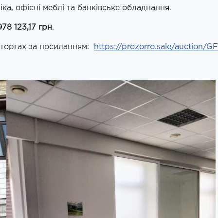
іка, офісні меблі та банківське обладнання.
978 123,17 грн
.
у торгах за посиланням:
https://prozorro.sale/auction/