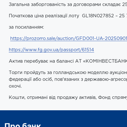
Загальна заборгованість за договорами складає 25 
Початкова ціна реалізації лоту GL18N027852 – 25 
за посиланням:
https://prozorro.sale/auction/GFD001-UA-2025090
https://www.fg.gov.ua/passport/61514
Актив перебуває на балансі АТ «КОМІНВЕСТБАНК»
Торги пройдуть за голландською моделлю аукціону,
федерації або осіб, пов'язаних з державою-агресо
охочі.
Кошти, отримані від продажу активів, Фонд спр
Про банк