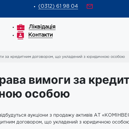
(0312) 61 98 04
Ліквідація
Контакти
ги за кредитним договором, що укладений з юридичною особою
права вимоги за креди
чною особою
 відбудуться аукціони з продажу активів АТ «КОМІНВ
едитним договором, що укладений з юридичною особою 